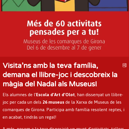
Visita’ns amb la teva família,
C
demana el llibre-joc i descobreix la
màgia del Nadal als Museus!
Els alumnes de l’
Escola d’Art d’Olot
, han dissenyat un llibre-
joc per cada un dels
26 museus
de la Xarxa de Museus de les
comarques de Girona. Participa amb família resolent reptes, i
en acabat, tindràs un regal!
A més, posem a la teva disposició un munt d’activitats, tallers,