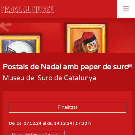
Aquest és un carrusel automàtic. Usa les fletxes del teclat o el bo
Diapositiva 1
Diapositiva 1
Postals de Nadal amb paper de suro
C
Museu del Suro de Catalunya
Finalitzat
Del ds. 07.12.24
al ds. 14.12.24
|
17:30 h
Museu del Suro de Catalunya