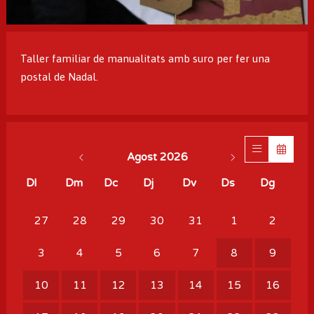
Diapositiva 1 de 1
Taller familiar de manualitats amb suro per fer una
postal de Nadal.
Agost 2026
Dl
Dm
Dc
Dj
Dv
Ds
Dg
No hi ha cap activitat aquest mes
27
28
29
30
31
1
2
3
4
5
6
7
8
9
10
11
12
13
14
15
16