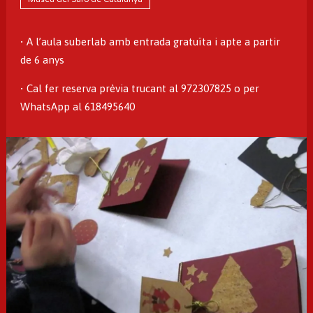
• A l’aula suberlab amb entrada gratuïta i apte a partir
de 6 anys
• Cal fer reserva prèvia trucant al 972307825 o per
WhatsApp al 618495640