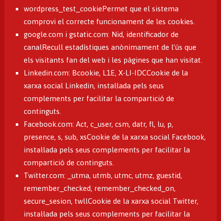
wordpress_test_cookiePermet que el sistema
comprovi el correcte funcionament de les cookies.
google.com i gstatic.com: Nid, identificador de
canalRecull estadístiques anònimament de l’ús que
els visitants fan del web i les pàgines que han visitat.
Linkedin.com: Bcookie, L1E, X-LI-IDCCookie de la
xarxa social Linkedin, instal·lada pels seus
complements per facilitar la compartició de
continguts.
Facebook.com: Act, c_user, csm, datr, fl, lu, p,
presence, s, sub, xsCookie de la xarxa social Facebook,
instal·lada pels seus complements per facilitar la
compartició de continguts.
Twitter.com: _utma, utmb, utmc, utmz, guestid,
remember_checked, remember_checked_on,
secure_sesion, twllCookie de la xarxa social Twitter,
instal·lada pels seus complements per facilitar la