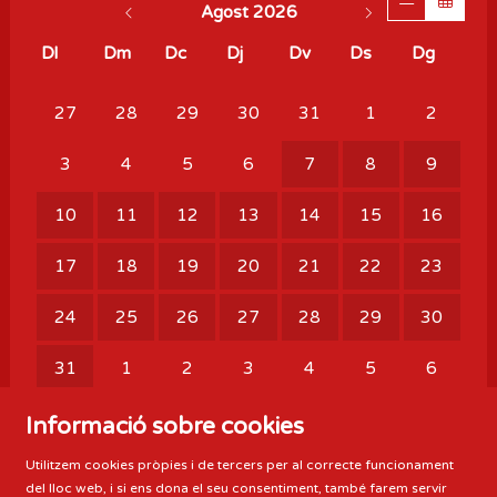
Agost 2026
Dl
Dm
Dc
Dj
Dv
Ds
Dg
No hi ha cap activitat aquest mes
27
28
29
30
31
1
2
3
4
5
6
7
8
9
10
11
12
13
14
15
16
17
18
19
20
21
22
23
24
25
26
27
28
29
30
31
1
2
3
4
5
6
Mes següent
Informació sobre cookies
Mes anterior
Utilitzem cookies pròpies i de tercers per al correcte funcionament
del lloc web, i si ens dona el seu consentiment, també farem servir