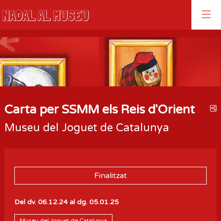
Aquest és un carrusel automàtic. Usa les fletxes del teclat o el bo
Diapositiva 1
Diapositiva 1
Carta per SSMM els Reis d'Orient
C
Museu del Joguet de Catalunya
Finalitzat
Del dv. 06.12.24
al dg. 05.01.25
Museu del Joguet de Catalunya