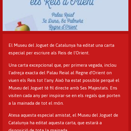
Diapositiva 1 de 1
El Museu del Joguet de Catalunya ha editat una carta
especial per escriure als Reis de l’Orient.
Una carta excepcional que, per primera vegada, inclou
l’adreça exacta del Palau Reial al Regne d’Orient on
viuen els Reis tot l’any. Això ha estat possible perquè el
Museu del Joguet té fil directe amb Ses Majestats. Ens
visiten cada any per inspirar-se en els regals que porten
a la mainada de tot el món.
Atesa aquesta especial amistat, el Museu del Joguet de
Catalunya ha editat aquesta carta, que estarà a
disposició de tota la mainada.