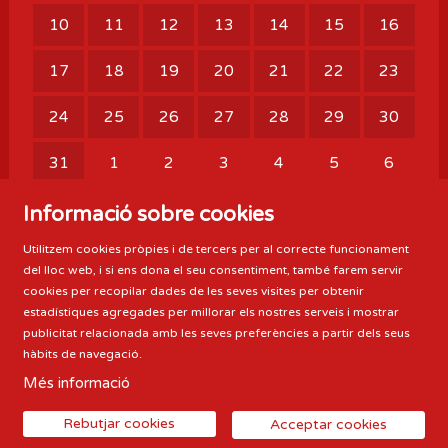
10
11
12
13
14
15
16
17
18
19
20
21
22
23
24
25
26
27
28
29
30
31
1
2
3
4
5
6
Mes següent
Informació sobre cookies
Mes anterior
Utilitzem cookies pròpies i de tercers per al correcte funcionament
del lloc web, i si ens dona el seu consentiment, també farem servir
cookies per recopilar dades de les seves visites per obtenir
estadístiques agregades per millorar els nostres serveis i mostrar
publicitat relacionada amb les seves preferències a partir dels seus
hàbits de navegació.
Més informació
Sitemap
|
Avís Legal
|
Ús de Cookies
|
Contactar
Rebutjar cookies
Acceptar cookies