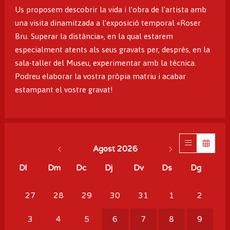
Us proposem descobrir la vida i l’obra de l’artista amb
una visita dinamitzada a l’exposició temporal «Roser
Bru. Superar la distància», en la qual estarem
especialment atents als seus gravats per, després, en la
sala-taller del Museu, experimentar amb la tècnica.
Podreu elaborar la vostra pròpia matriu i acabar
estampant el vostre gravat!
Agost 2026
Dl
Dm
Dc
Dj
Dv
Ds
Dg
No hi ha cap activitat aquest mes
27
28
29
30
31
1
2
3
4
5
6
7
8
9