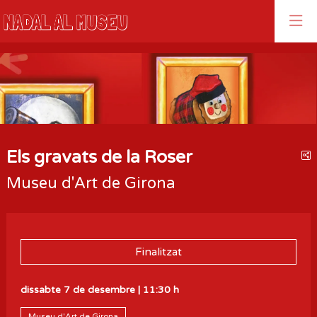
Aquest és un carrusel automàtic. Usa les fletxes del teclat o el bo
Diapositiva 1
Diapositiva 1
Els gravats de la Roser
C
Museu d'Art de Girona
Finalitzat
dissabte 7 de desembre
|
11:30 h
Museu d'Art de Girona