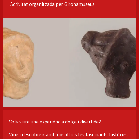
Activitat organitzada per Gironamuseus
Diapositiva 1 de 1
Vols viure una experiència dolça i divertida?
Vine i descobreix amb nosaltres les fascinants històries