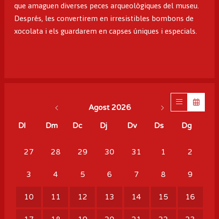
que amaguen diverses peces arqueològiques del museu.
Després, les convertirem en irresistibles bombons de
xocolata i els guardarem en capses úniques i especials.
Agost 2026
Dl
Dm
Dc
Dj
Dv
Ds
Dg
No hi ha cap activitat aquest mes
27
28
29
30
31
1
2
3
4
5
6
7
8
9
10
11
12
13
14
15
16