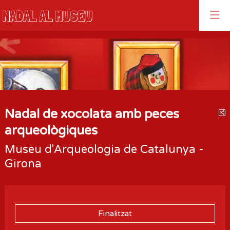
Aquest és un carrusel automàtic. Usa les fletxes del teclat o el bo
Diapositiva 1
Diapositiva 1
Nadal de xocolata amb peces
C
arqueològiques
Museu d'Arqueologia de Catalunya -
Girona
Finalitzat