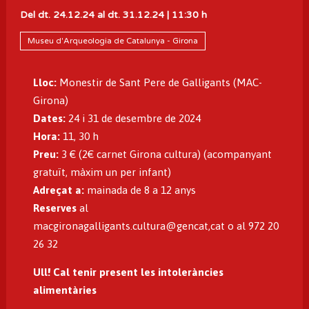
Del dt. 24.12.24
al dt. 31.12.24
|
11:30 h
Museu d'Arqueologia de Catalunya - Girona
Lloc:
Monestir de Sant Pere de Galligants (MAC-
Girona)
Dates:
24 i 31 de desembre de 2024
Hora:
11, 30 h
Preu:
3 € (2€ carnet Girona cultura) (acompanyant
gratuït, màxim un per infant)
Adreçat a:
mainada de 8 a 12 anys
Reserves
al
macgironagalligants.cultura@gencat,cat o al 972 20
26 32
Ull! Cal tenir present les intoleràncies
alimentàries