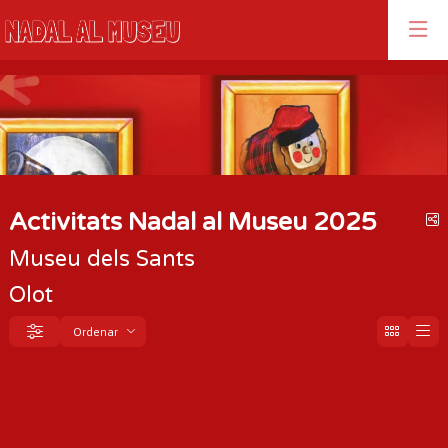
Aquest és un carrusel automàtic. Usa les fletxes del teclat o el bo
Diapositiva 1
Diapositiva 1
Activitats Nadal al Museu 2025
C
Museu dels Sants
Olot
Ordenar
Filtrar
Ordenar per