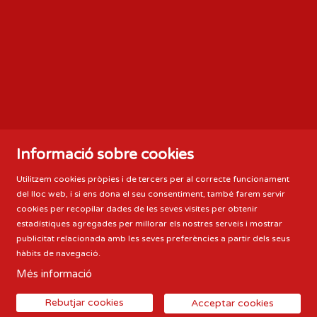
Informació sobre cookies
Utilitzem cookies pròpies i de tercers per al correcte funcionament
del lloc web, i si ens dona el seu consentiment, també farem servir
cookies per recopilar dades de les seves visites per obtenir
estadístiques agregades per millorar els nostres serveis i mostrar
publicitat relacionada amb les seves preferències a partir dels seus
hàbits de navegació.
Més informació
Sitemap
|
Avís Legal
|
Ús de Cookies
|
Contactar
Rebutjar cookies
Acceptar cookies